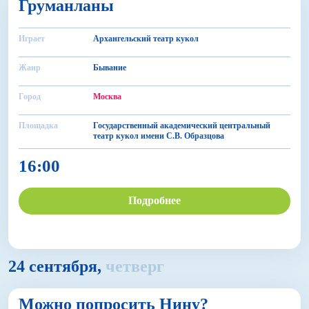
Груманланы
БДФ Театр
Все
Играет
Архангельский театр кукол
Жанр
Бывание
Все
Город
Москва
Площадка
Государственный академический центральный
Все
театр кукол имени С.В. Образцова
16:00
Пушкинская карта
Подробнее
Показать прошедшие
24 сентября,
четверг
6+
Можно попросить Нину?
БДФ Театр