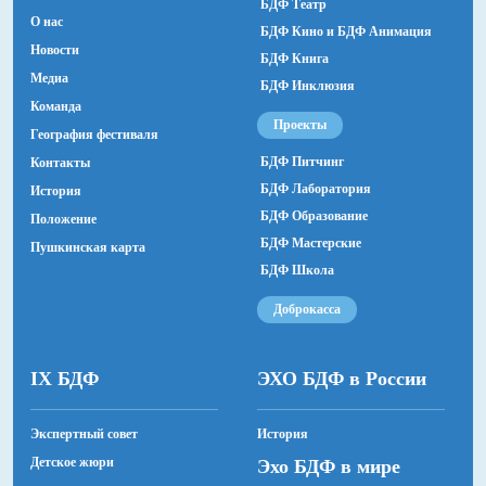
БДФ Театр
О нас
БДФ Кино и БДФ Анимация
Новости
БДФ Книга
Медиа
БДФ Инклюзия
Команда
Проекты
География фестиваля
БДФ Питчинг
Контакты
БДФ Лаборатория
История
БДФ Образование
Положение
БДФ Мастерские
Пушкинская карта
БДФ Школа
Доброкасса
IX БДФ
ЭХО БДФ в России
Экспертный совет
История
Детское жюри
Эхо БДФ в мире