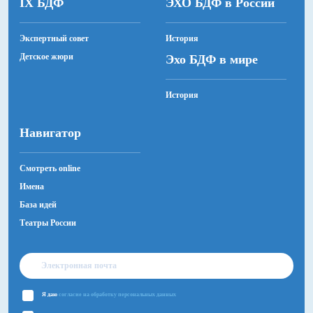
IX БДФ
ЭХО БДФ в России
Экспертный совет
История
Детское жюри
Эхо БДФ в мире
История
Навигатор
Смотреть online
Имена
База идей
Театры России
Я даю
согласие на обработку персональных данных