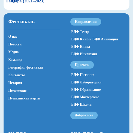
Гайдара (2021–2023).
Фестиваль
Направления
БДФ Театр
О нас
БДФ Кино и БДФ Анимация
Новости
БДФ Книга
Медиа
БДФ Инклюзия
Команда
Проекты
География фестиваля
БДФ Питчинг
Контакты
БДФ Лаборатория
История
БДФ Образование
Положение
БДФ Мастерские
Пушкинская карта
БДФ Школа
Доброкасса