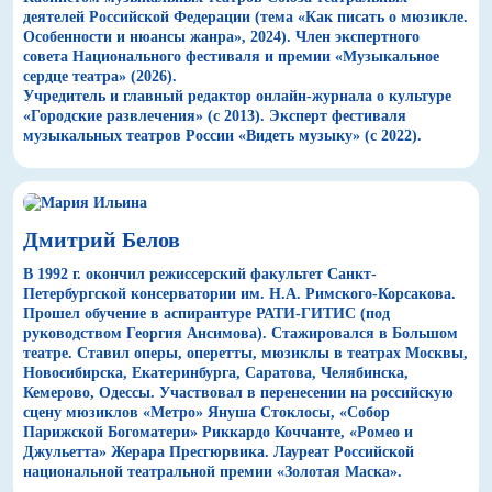
деятелей Российской Федерации (тема «Как писать о мюзикле.
Особенности и нюансы жанра», 2024). Член экспертного
совета Национального фестиваля и премии «Музыкальное
сердце театра» (2026).
Учредитель и главный редактор онлайн-журнала о культуре
«Городские развлечения» (с 2013). Эксперт фестиваля
музыкальных театров России «Видеть музыку» (с 2022).
Дмитрий Белов
В 1992 г. окончил режиссерский факультет Санкт-
Петербургской консерватории им. Н.А. Римского-Корсакова.
Прошел обучение в аспирантуре РАТИ-ГИТИС (под
руководством Георгия Ансимова). Стажировался в Большом
театре. Ставил оперы, оперетты, мюзиклы в театрах Москвы,
Новосибирска, Екатеринбурга, Саратова, Челябинска,
Кемерово, Одессы. Участвовал в перенесении на российскую
сцену мюзиклов «Метро» Януша Стоклосы, «Собор
Парижской Богоматери» Риккардо Коччанте, «Ромео и
Джульетта» Жерара Пресгюрвика. Лауреат Российской
национальной театральной премии «Золотая Маска».