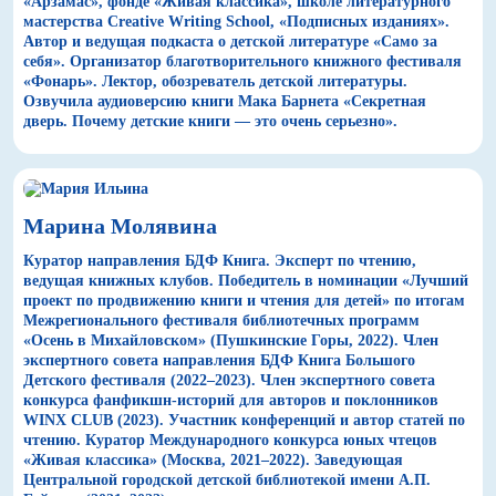
«Арзамас», фонде «Живая классика», школе литературного
мастерства Creative Writing School, «Подписных изданиях».
Автор и ведущая подкаста о детской литературе «Само за
себя». Организатор благотворительного книжного фестиваля
«Фонарь». Лектор, обозреватель детской литературы.
Озвучила аудиоверсию книги Мака Барнета «Секретная
дверь. Почему детские книги — это очень серьезно».
Марина Молявина
Куратор направления БДФ Книга. Эксперт по чтению,
ведущая книжных клубов. Победитель в номинации «Лучший
проект по продвижению книги и чтения для детей» по итогам
Межрегионального фестиваля библиотечных программ
«Осень в Михайловском» (Пушкинские Горы, 2022). Член
экспертного совета направления БДФ Книга Большого
Детского фестиваля (2022–2023). Член экспертного совета
конкурса фанфикшн-историй для авторов и поклонников
WINX CLUB (2023). Участник конференций и автор статей по
чтению. Куратор Международного конкурса юных чтецов
«Живая классика» (Москва, 2021–2022). Заведующая
Центральной городской детской библиотекой имени А.П.