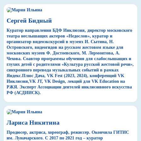
Сергей Бидный
Куратор направления БДФ Инклюзия, директор московского
театра неслышащих актеров «Недослов», куратор и
организатор видеоэкскурсий в музеях И. Сытина, Н.
Островского, видеогидов на русском жестовом языке для
московских музеев Ф. Достоевского, М. Лермонтова, А.
Чехова. Соавтор программы обучения для слабослышащих и
глухих детей с родителями «Культура русской жестовой речи»,
синхронного перевода музыкальных событий в рамках
Яндекс.Плюс Дача, VK Fest (2023, 2024), конференций VK
Инклюзия,VK JT, VK Design, лекций для VK Education на
РЖЯ. Эксперт Ассоциации деятелей инклюзивного искусства
РФ (АСДИИСК).
Лариса Никитина
Продюсер, актриса, хореограф, режиссер. Окончила ГИТИС
им. Луначарского. С 2017 по 2021 год – куратор