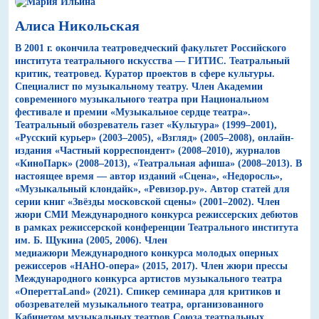
Алиса Никольская
В 2001 г. окончила театроведческий факультет Российского
института театрального искусства — ГИТИС. Театральный
критик, театровед. Куратор проектов в сфере культуры.
Специалист по музыкальному театру. Член Академии
современного музыкального театра при Национальном
фестивале и премии «Музыкальное сердце театра».
Театральный обозреватель газет «Культура» (1999–2001),
«Русский курьер» (2003–2005), «Взгляд» (2005–2008), онлайн-
издания «Частный корреспондент» (2008–2010), журналов
«КиноПарк» (2008–2013), «Театральная афиша» (2008–2013). В
настоящее время — автор изданий «Сцена», «Недоросль»,
«Музыкальный клондайк», «Ревизор.ру». Автор статей для
серии книг «Звёзды московской сцены» (2001–2002). Член
жюри СМИ Международного конкурса режиссерских дебютов
в рамках режиссерской конференции Театрального института
им. Б. Щукина (2005, 2006). Член
медиажюри Международного конкурса молодых оперных
режиссеров «НАНО-опера» (2015, 2017). Член жюри прессы
Международного конкурса артистов музыкального театра
«ОпереттаLand» (2021). Спикер семинара для критиков и
обозревателей музыкального театра, организованного
Кабинетом музыкальных театров Союза театральных