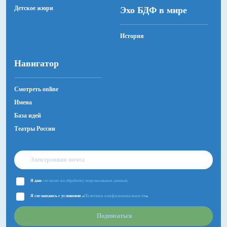
Детское жюри
Эхо БДФ в мире
История
Навигатор
Смотреть online
Имена
База идей
Театры России
Я даю
согласие на обработку персональных данных
Я соглашаюсь с условиями «
Политики конфиденциальности
»
Подписаться