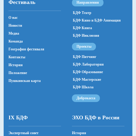
Фестиваль
Направления
БДФ Театр
О нас
БДФ Кино и БДФ Анимация
Новости
БДФ Книга
Медиа
БДФ Инклюзия
Команда
Проекты
География фестиваля
БДФ Питчинг
Контакты
БДФ Лаборатория
История
БДФ Образование
Положение
БДФ Мастерские
Пушкинская карта
БДФ Школа
Доброкасса
IX БДФ
ЭХО БДФ в России
Экспертный совет
История