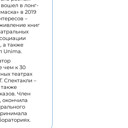
 вошел в лонг-
маска» в 2019
нтересов –
оживление книг
еатральных
ссоциации
, а также
л Unima.
втор
 чем к 30
тных театрах
. Спектакли –
 также
казов. Член
, окончила
трального
 принимала
бораториях.