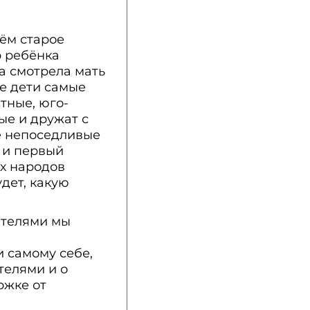
ём старое
р ребёнка
та смотрела мать
е дети самые
тные, юго-
ые и дружат с
е непоседливые
к и первый
ых народов
удет, какую
ителями мы
и самому себе,
телями и о
ржке от