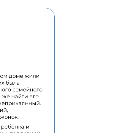
ком доме жили
их была
ного семейного
е же найти его
 неприкаянный.
ий,
ежонок.
 ребенка и