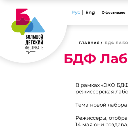
|
Рус
Eng
О фестивале
ГЛАВНАЯ
БДФ ЛАБО
БДФ Лаб
В рамках «ЭХО БДФ 
режиссерская лабо
Тема новой лаборат
Режиссеры, отобра
14 мая они создава