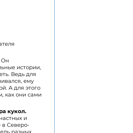
ателя
 Он
льные истории,
ть. Ведь для
вивался, ему
ой. А для этого
, как они сами
ра кукол.
частных и
 в Северо-
тель разных