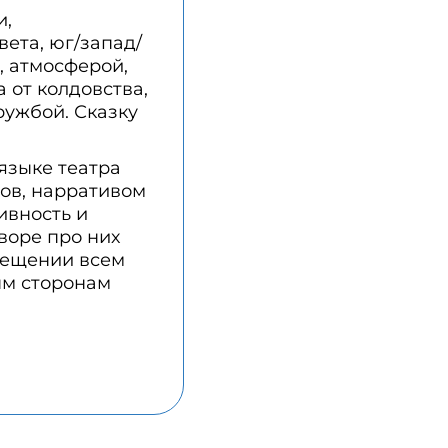
и,
ета, юг/запад/
, атмосферой,
 от колдовства,
ружбой. Сказку
языке театра
ов, нарративом
ивность и
воре про них
мещении всем
ым сторонам