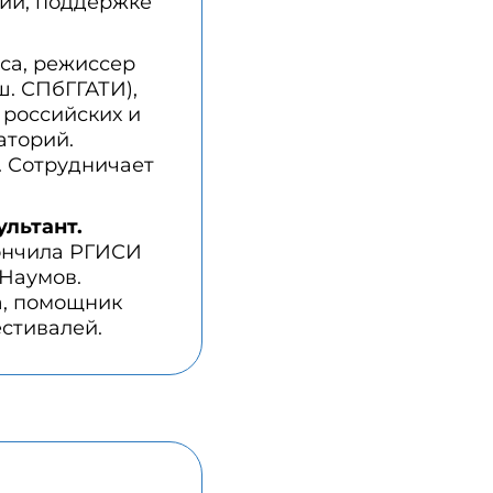
тии, поддержке
са, режиссер
ш. СПбГГАТИ),
 российских и
аторий.
. Сотрудничает
ультант.
кончила РГИСИ
 Наумов.
а, помощник
стивалей.