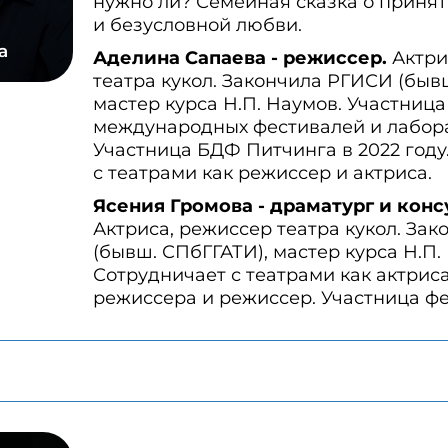
нужно ли? Семейная сказка о приня
и безусловной любви.
а
Аделина Сапаева - режиссер.
Актри
театра кукол. Закончила РГИСИ (быв
мастер курса Н.П. Наумов. Участница
международных фестивалей и лабор
Участница БДФ Питчинга в 2022 году
с театрами как режиссер и актриса.
Ясения Громова - драматург и конс
Актриса, режиссер театра кукол. За
(бывш. СПбГГАТИ), мастер курса Н.П.
Сотрудничает с театрами как актрис
режиссера и режиссер. Участница фе