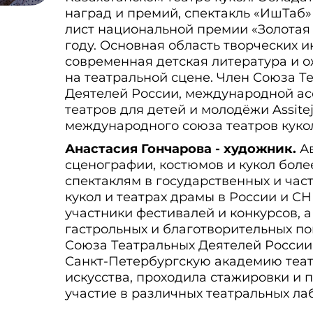
наград и премий, спектакль «ИшТаб»
лист национальной премии «Золотая 
году. Основная область творческих и
современная детская литература и 
на театральной сцене. Член Союза Т
Деятелей России, международной а
театров для детей и молодёжи Assitej
международного союза театров куко
Анастасия Гончарова - художник.
А
сценографии, костюмов и кукол более
спектаклям в государственных и час
кукол и театрах драмы в России и СНГ
участники фестивалей и конкурсов, а
гастрольных и благотворительных по
Союза Театральных Деятелей России
Санкт-Петербургскую академию теа
искусства, проходила стажировки и
участие в различных театральных ла