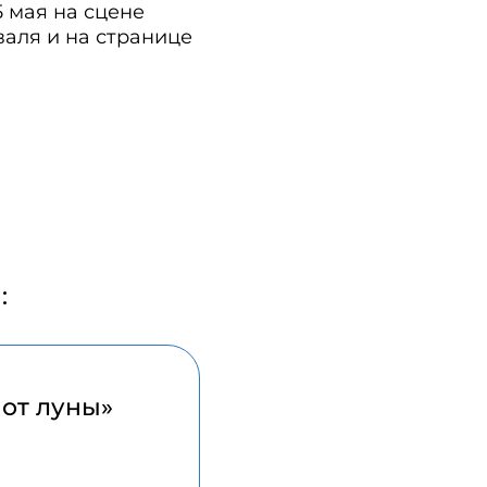
5 мая на сцене
валя и на странице
:
 от луны»