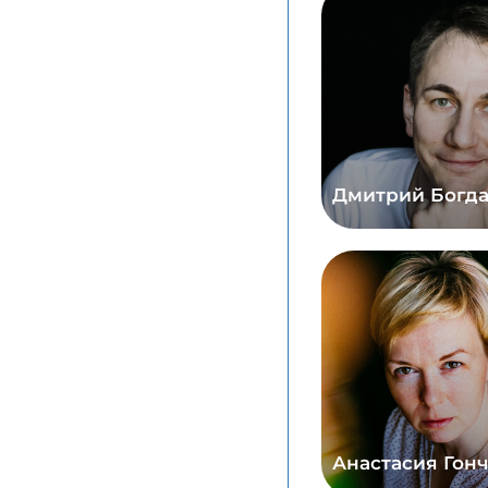
Дмитрий Богд
Анастасия Гон