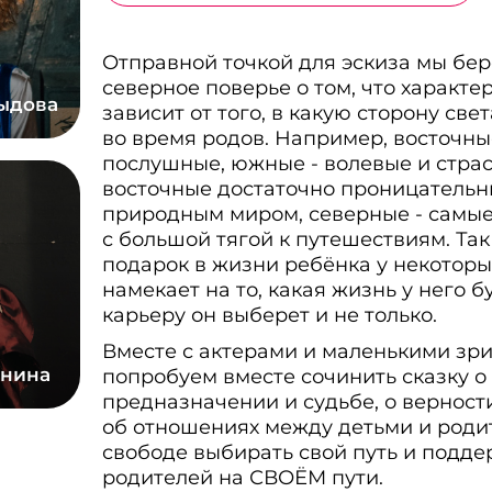
Отправной точкой для эскиза мы бер
северное поверье о том, что характе
ыдова
зависит от того, в какую сторону све
во время родов. Например, восточны
послушные, южные - волевые и страс
восточные достаточно проницательн
природным миром, северные - самы
с большой тягой к путешествиям. Та
подарок в жизни ребёнка у некотор
намекает на то, какая жизнь у него б
карьеру он выберет и не только.
Вместе с актерами и маленькими зр
анина
попробуем вместе сочинить сказку о
предназначении и судьбе, о верност
об отношениях между детьми и роди
свободе выбирать свой путь и подде
родителей на СВОЁМ пути.