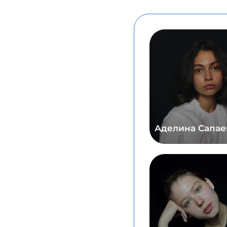
Аделина Сапае